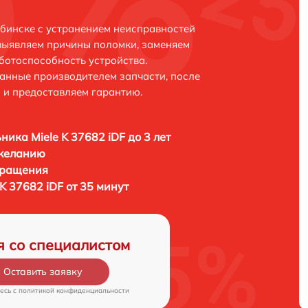
ябинске с устранением неисправностей
выявляем причины поломки, заменяем
ботоспособность устройства.
анные производителем запчасти, после
 и предоставляем гарантию.
ника Miele K 37682 iDF до 3 лет
 желанию
бращения
K 37682 iDF от 35 минут
я со специалистом
Оставить заявку
есь c
политикой конфиденциальности