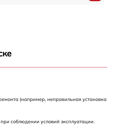
650 р
500 р
650 р
ске
710 р
590 р
650 р
 ремонта (например, неправильная установка
800 р
 при соблюдении условий эксплуатации.
450 р