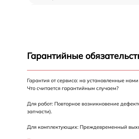
Ремонт/замена датчика температуры Miele 
37682 iDF
Замена термостата Miele K 37682 iDF
Замена усилителей Miele K 37682 iDF
Гарантийные обязательст
Замена таймера Miele K 37682 iDF
Гарантия от сервиса: на установленные нами
Замена электросхемы Miele K 37682 iDF
Что считается гарантийным случаем?
Ремонт испарителя Miele K 37682 iDF
Для работ: Повторное возникновение дефект
запчасти).
Устранение засора трубопровода Miele K
37682 iDF
Для комплектующих: Преждевременный выход 
Ремонт датчика морозильного отделения
Miele K 37682 iDF