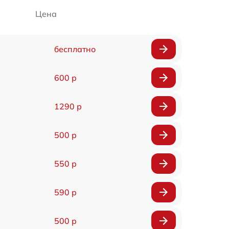
Цена
бесплатно
600 р
1290 р
500 р
550 р
590 р
500 р