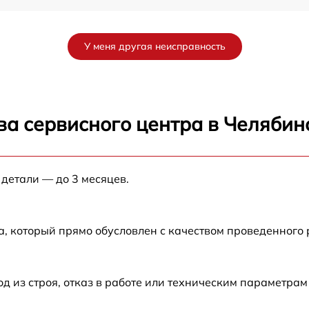
K
от 60 мин
У меня другая неисправность
от 60 мин
от 60 мин
ва сервисного центра в Челябин
от 60 мин
 детали — до 3 месяцев.
от 60 мин
от 60 мин
а, который прямо обусловлен с качеством проведенного
от 60 мин
из строя, отказ в работе или техническим параметрам
от 60 мин