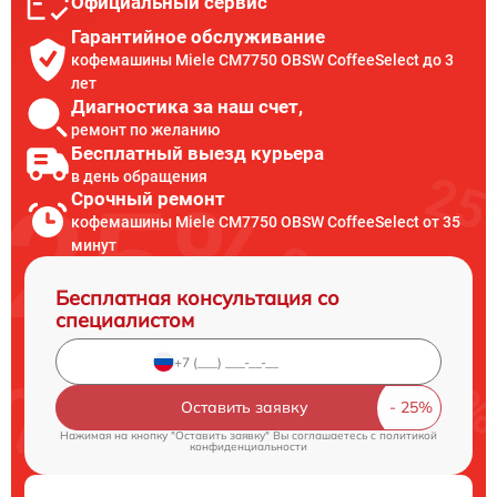
Официальный сервис
Гарантийное обслуживание
кофемашины Miele CM7750 OBSW CoffeeSelect до 3
лет
Диагностика за наш счет,
ремонт по желанию
Бесплатный выезд курьера
в день обращения
Срочный ремонт
кофемашины Miele CM7750 OBSW CoffeeSelect от 35
минут
Бесплатная консультация со
специалистом
Оставить заявку
Нажимая на кнопку "Оставить заявку" Вы соглашаетесь c
политикой
конфиденциальности