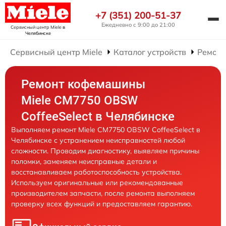
+7 (351) 200-51-37
Ежедневно с 9:00 до 21:00
Сервисный центр Miele
в
Челябинске
Сервисный центр Miele
Каталог устройств
Ремон
Ремонт кофемашины
Miele CM7750 OBSW
CoffeeSelect в Челябинске
Выполняем ремонт Miele CM7750 OBSW CoffeeSelect в
Челябинске с устранением неисправностей любой
сложности. Проводим диагностику, выявляем причины
поломки, заменяем неисправные детали и
восстанавливаем работоспособность устройства.
Используем оригинальные или рекомендованные
производителем запчасти, после ремонта выполняем
проверку всех функций и предоставляем гарантию.