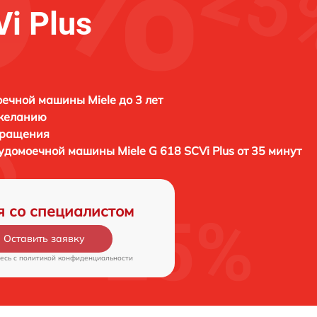
Vi Plus
ечной машины Miele до 3 лет
 желанию
бращения
судомоечной машины
Miele G 618 SCVi Plus от 35 минут
я со специалистом
Оставить заявку
есь c
политикой конфиденциальности