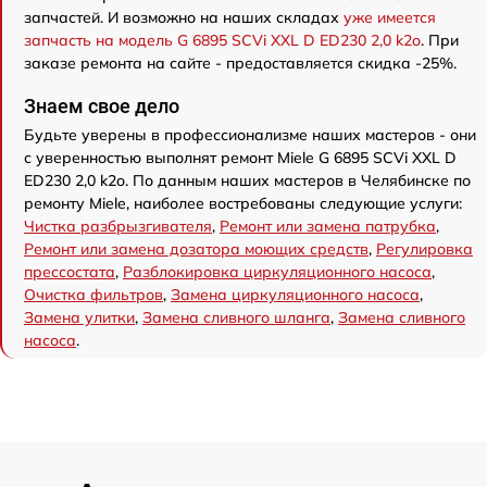
запчастей. И возможно на наших складах
уже имеется
запчасть на модель G 6895 SCVi XXL D ED230 2,0 k2o
. При
заказе ремонта на сайте - предоставляется скидка -25%.
Знаем свое дело
Будьте уверены в профессионализме наших мастеров - они
с уверенностью выполнят ремонт Miele G 6895 SCVi XXL D
ED230 2,0 k2o. По данным наших мастеров в Челябинске по
ремонту Miele, наиболее востребованы следующие услуги:
Чистка разбрызгивателя
,
Ремонт или замена патрубка
,
Ремонт или замена дозатора моющих средств
,
Регулировка
прессостата
,
Разблокировка циркуляционного насоса
,
Очистка фильтров
,
Замена циркуляционного насоса
,
Замена улитки
,
Замена сливного шланга
,
Замена сливного
насоса
.