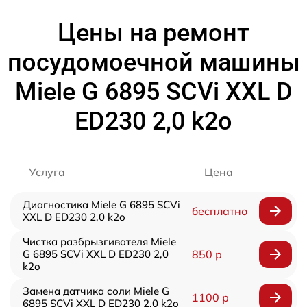
Цены на ремонт
посудомоечной машины
Miele G 6895 SCVi XXL D
ED230 2,0 k2o
Услуга
Цена
Диагностика Miele G 6895 SCVi
бесплатно
XXL D ED230 2,0 k2o
Чистка разбрызгивателя Miele
G 6895 SCVi XXL D ED230 2,0
850 р
k2o
Замена датчика соли Miele G
1100 р
6895 SCVi XXL D ED230 2,0 k2o