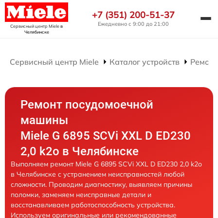
+7 (351) 200-51-37
Ежедневно с 9:00 до 21:00
Сервисный центр Miele
в
Челябинске
Сервисный центр Miele
Каталог устройств
Ремонт
Ремонт посудомоечной
машины
Miele G 6895 SCVi XXL D ED230
2,0 k2o в Челябинске
Выполняем ремонт Miele G 6895 SCVi XXL D ED230 2,0 k2o
в Челябинске с устранением неисправностей любой
сложности. Проводим диагностику, выявляем причины
поломки, заменяем неисправные детали и
восстанавливаем работоспособность устройства.
Используем оригинальные или рекомендованные