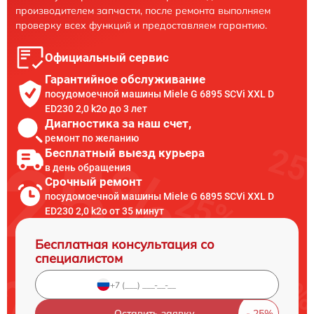
производителем запчасти, после ремонта выполняем
проверку всех функций и предоставляем гарантию.
Официальный сервис
Гарантийное обслуживание
посудомоечной машины Miele G 6895 SCVi XXL D
ED230 2,0 k2o до 3 лет
Диагностика за наш счет,
ремонт по желанию
Бесплатный выезд курьера
в день обращения
Срочный ремонт
посудомоечной машины Miele G 6895 SCVi XXL D
ED230 2,0 k2o от 35 минут
Бесплатная консультация со
специалистом
Оставить заявку