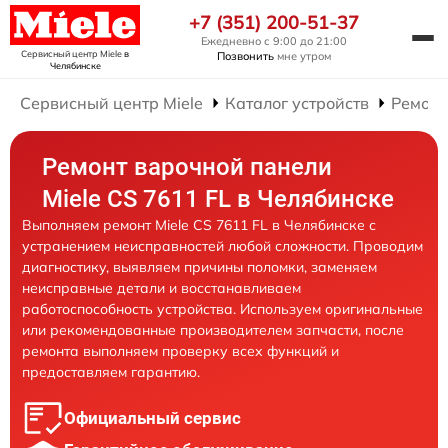
+7 (351) 200-51-37
Ежедневно с 9:00 до 21:00
Сервисный центр Miele
в
Позвонить
мне утром
Челябинске
Сервисный центр Miele
Каталог устройств
Ремонт
Ремонт варочной панели
Miele CS 7611 FL в Челябинске
Выполняем ремонт Miele CS 7611 FL в Челябинске с
устранением неисправностей любой сложности. Проводим
диагностику, выявляем причины поломки, заменяем
неисправные детали и восстанавливаем
работоспособность устройства. Используем оригинальные
или рекомендованные производителем запчасти, после
ремонта выполняем проверку всех функций и
предоставляем гарантию.
Официальный сервис