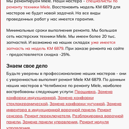
Мы ремонтируем Miele. Наши мастера -
специалисты по
ремонту техники Miele
. Восстановить модель KM 6879 для
мастеров не будет новой задачей. На все виды
проведенных работ у нас имеется гарантия.
Минимальные сроки выполнения ремонта. Мы большая
сеть мастерских техники Miele. Мы имеем более 20 тыс.
запчастей. И возможно на наших складах
уже имеется
запчасть на модель KM 6879
. При заказе ремонта на сайте
- предоставляется скидка -25%.
Знаем свое дело
Будьте уверены в профессионализме наших мастеров - они
с уверенностью выполнят ремонт Miele KM 6879. По данным
наших мастеров в Челябинске по ремонту Miele, наиболее
востребованы следующие услуги:
Прошивка
,
Замена
конфорки индукционной
,
Замена конфорки
стеклокерамической
,
Замена конфорки чугунной
,
Замена
инвентора в индукционной варочной панели
,
Ремонт
сенсора
,
Ремонт переключателя
,
Разблокировка варочной
панели
,
Замена панели управления
,
Ремонт модуля
управления
.