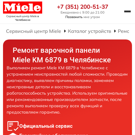
+7 (351) 200-51-37
Ежедневно с 9:00 до 21:00
Сервисный центр Miele
в
Позвонить
мне утром
Челябинске
Сервисный центр Miele
Каталог устройств
Ремонт
Ремонт варочной панели
Miele KM 6879 в Челябинске
Выполняем ремонт Miele KM 6879 в Челябинске с
устранением неисправностей любой сложности. Проводим
диагностику, выявляем причины поломки, заменяем
неисправные детали и восстанавливаем
работоспособность устройства. Используем оригинальные
или рекомендованные производителем запчасти, после
ремонта выполняем проверку всех функций и
предоставляем гарантию.
Официальный сервис